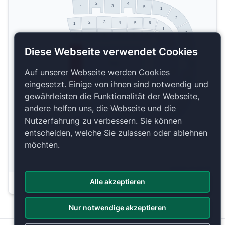
2
4
3
1
5
1
2
3
4
2
5
6
1
1
3
4
3
5
2
6
1
1
2
Diese Webseite verwendet Cookies
4
3
Pista
5
Auf unserer Webseite werden Cookies
4
6
eingesetzt. Einige von ihnen sind notwendig und
5
6
6
1
gewährleisten die Funktionalität der Webseite,
5
2
3
4
7
6
andere helfen uns, die Webseite und die
6
1
5
4
2
3
8
Nutzerfahrung zu verbessern. Sie können
9
5
1
3
4
2
entscheiden, welche Sie zulassen oder ablehnen
möchten.
Copyright 2026 by ePassage24 GmbH
Alle akzeptieren
Plan anzeigen
Nur notwendige akzeptieren