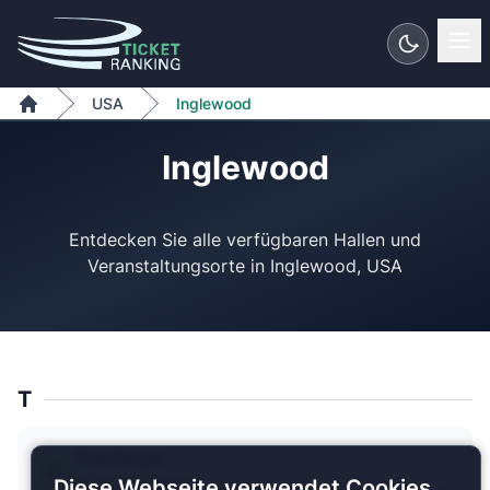
Zum Inhalt springen
USA
Inglewood
Home
Inglewood
Entdecken Sie alle verfügbaren Hallen und
T
The Forum
1 Plan verfügbar
Diese Webseite verwendet Cookies