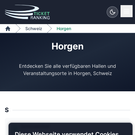
Zum Inhalt springen
Schweiz
Horgen
Home
Horgen
Entdecken Sie alle verfügbaren Hallen und
S
Schinzenhof
1 Plan verfügbar
Diese Webseite verwendet Cookies