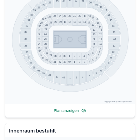
23
22
24
21
25
20
26
19
27
18
28
29
17
16
30
25
24
23
22
21
20
19
18
26
17
27
16
28
31
15
20
19
18
17
15
16
14
21
13
29
15
22
12
32
14
30
14
23
11
31
13
33
13
24
32
10
12
34
12
25
33
11
9
34
26
8
10
11
35
9
35
7
27
36
8
10
36
6
28
37
7
29
5
31
32
1
2
3
4
30
37
9
38
6
5
39
4
40
TP
41
42
43
1
2
3
38
8
39
7
40
6
41
5
42
4
3
43
44
2
1
Copyright 2026 by ePassage24 GmbH
Plan anzeigen
Innenraum bestuhlt