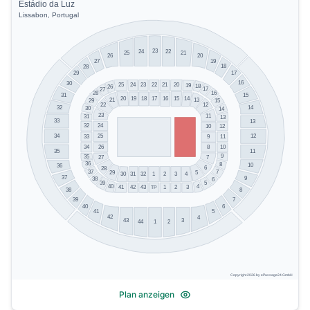
Estádio da Luz
Lissabon, Portugal
23
22
24
21
25
20
26
19
27
18
28
29
17
16
30
25
24
23
22
21
20
19
18
26
17
27
16
28
31
15
20
19
18
17
15
16
14
21
13
29
15
22
12
32
14
30
14
23
11
31
13
33
13
24
32
10
12
34
12
25
33
11
9
34
26
8
10
11
35
9
35
7
27
36
8
10
36
6
28
37
7
29
5
31
32
1
2
3
4
30
37
9
38
6
5
39
4
40
TP
41
42
43
1
2
3
38
8
39
7
40
6
41
5
42
4
3
43
44
2
1
Copyright 2026 by ePassage24 GmbH
Plan anzeigen