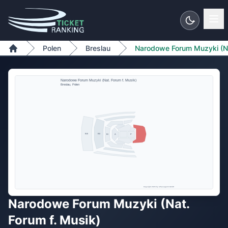
Zum Inhalt springen
Polen
Breslau
Narodowe Forum Muzyki (Na
Home
Narodowe Forum Muzyki (Nat. Forum f. Musik)
Breslau, Polen
BII
BIII
BI
A
P
Copyright 2026 by ePassage24 GmbH
Narodowe Forum Muzyki (Nat.
Forum f. Musik)