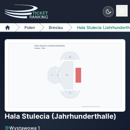
Zum Inhalt springen
Polen
Breslau
Hala Stulecia (Jahrhundertha
Home
Hala Stulecia (Jahrhunderthalle)
Breslau, Polen
B2
B2
A2
A1
Plyta
D2
Copyright 2026 by ePassage24 GmbH
Hala Stulecia (Jahrhunderthalle)
Wystawowa 1