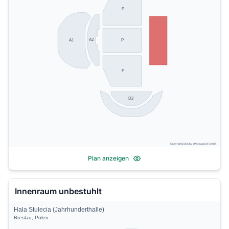
P
A2
A1
P
P
D2
Copyright 2026 by ePassage24 GmbH
Plan anzeigen
Innenraum unbestuhlt
Hala Stulecia (Jahrhunderthalle)
Breslau, Polen