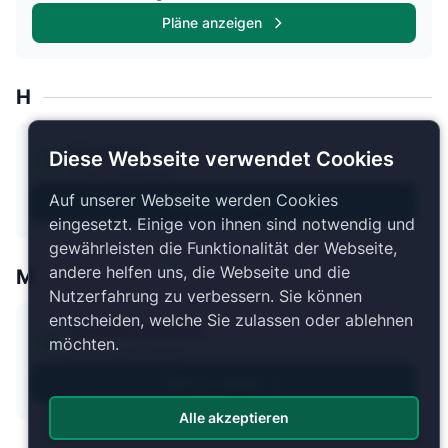
Pläne anzeigen
H
Hipodrom
Diese Webseite verwendet Cookies
1 Plan verfügbar
Auf unserer Webseite werden Cookies
Pläne anzeigen
eingesetzt. Einige von ihnen sind notwendig und
gewährleisten die Funktionalität der Webseite,
andere helfen uns, die Webseite und die
M
Nutzerfahrung zu verbessern. Sie können
entscheiden, welche Sie zulassen oder ablehnen
Maksimir Stadium
möchten.
2 Pläne verfügbar
Pläne anzeigen
Alle akzeptieren