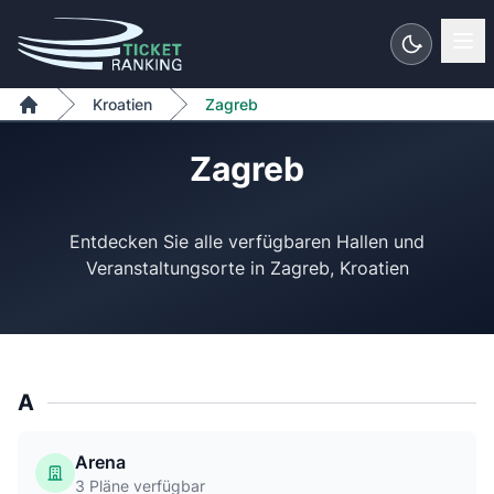
Zum Inhalt springen
Kroatien
Zagreb
Home
Zagreb
Entdecken Sie alle verfügbaren Hallen und
A
Arena
3 Pläne verfügbar