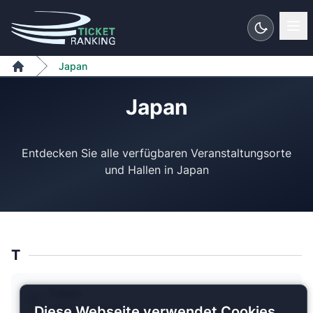
Zum Inhalt springen
Japan
Home
Japan
Entdecken Sie alle verfügbaren Veranstaltungsorte
T
Tokyo
1 Plan verfügbar
Diese Webseite verwendet Cookies