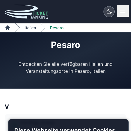
Zum Inhalt springen
Italien
Pesaro
Home
Pesaro
Entdecken Sie alle verfügbaren Hallen und
V
Vitrifrigo Arena
1 Plan verfügbar
Diese Webseite verwendet Cookies