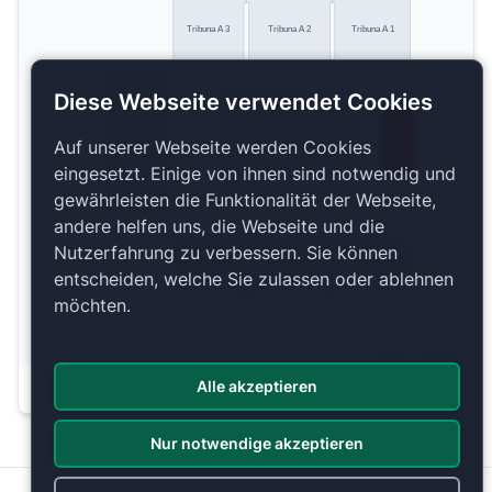
Tribuna A 3
Tribuna A 2
Tribuna A 1
Diese Webseite verwendet Cookies
Auf unserer Webseite werden Cookies
Tribuna C
Parterre
eingesetzt. Einige von ihnen sind notwendig und
gewährleisten die Funktionalität der Webseite,
andere helfen uns, die Webseite und die
Nutzerfahrung zu verbessern. Sie können
Tribuna B 3
Tribuna B 2
Tribuna B 1
entscheiden, welche Sie zulassen oder ablehnen
möchten.
Copyright 2026 by ePassage24 GmbH
Alle akzeptieren
Plan anzeigen
Nur notwendige akzeptieren