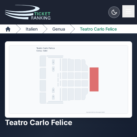
Zum Inhalt springen
Italien
Genua
Teatro Carlo Felice
Home
Teatro Carlo Felice
Genua, Italien
C
D
E
F
Copyright 2026 by ePassage24 GmbH
Teatro Carlo Felice