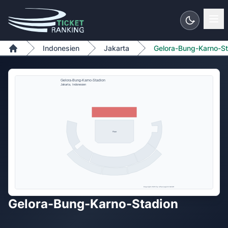
Zum Inhalt springen
Indonesien
Jakarta
Gelora-Bung-Karno-St
Home
Gelora-Bung-Karno-Stadion
Jakarta, Indonesien
Floor
Copyright 2026 by ePassage24 GmbH
Gelora-Bung-Karno-Stadion