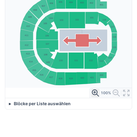
405
404
403
402
406
401
407
408
409
101
104
118
102
103
105
410
117
411
106
116
107
412
115
413
108
114
111
112
110
113
414
109
415
416
422
417
421
420
419
418
100%
Blöcke per Liste auswählen