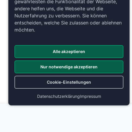
gewährleisten die Funktionalität der Webseite,
andere helfen uns, die Webseite und die
Nutzerfahrung zu verbessern. Sie können
entscheiden, welche Sie zulassen oder ablehnen
möchten.
Alle akzeptieren
Nur notwendige akzeptieren
Cookie-Einstellungen
Datenschutzerklärung
Impressum
Weitere Bestuhlungen
The o2
The o2
London, Großbritannien
London, Großbritannien
405
405
404
404
403
403
402
402
406
406
401
401
407
407