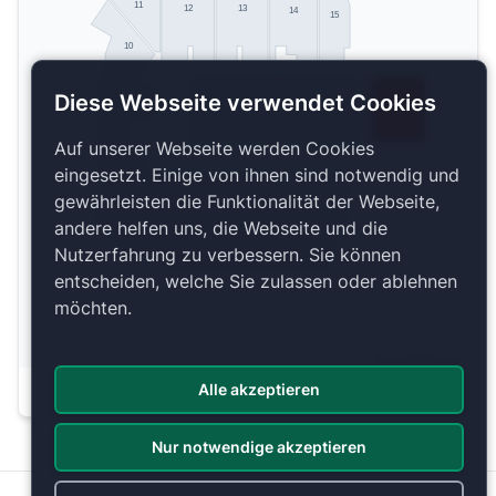
11
12
13
14
15
10
9
34
32
Diese Webseite verwendet Cookies
33
31
8
Auf unserer Webseite werden Cookies
eingesetzt. Einige von ihnen sind notwendig und
7
gewährleisten die Funktionalität der Webseite,
2
3
andere helfen uns, die Webseite und die
5
4
6
Nutzerfahrung zu verbessern. Sie können
entscheiden, welche Sie zulassen oder ablehnen
möchten.
Copyright 2026 by ePassage24 GmbH
Alle akzeptieren
Plan anzeigen
Nur notwendige akzeptieren