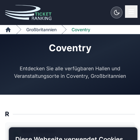
Zum Inhalt springen
Großbritannien
Coventry
Home
Coventry
Entdecken Sie alle verfügbaren Hallen und
R
Ricoh Stadium
2 Pläne verfügbar
Diese Webseite verwendet Cookies