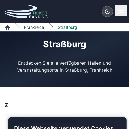
Zum Inhalt springen
Frankreich
Straßburg
Home
Straßburg
Entdecken Sie alle verfügbaren Hallen und
Z
Zenith Europe Strasbourg
2 Pläne verfügbar
Diese Webseite verwendet Cookies