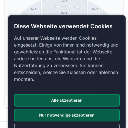
Kat. 1
Kat. 2
Kat. 2
Kat. 1
Kat. 3
Kat. 3
Diese Webseite verwendet Cookies
Kat. 4
Kat. 4
Kat. 4
Auf unserer Webseite werden Cookies
Kat. 4
eingesetzt. Einige von ihnen sind notwendig und
gewährleisten die Funktionalität der Webseite,
Kat. 3
andere helfen uns, die Webseite und die
Kat. 1
Kat. 2
Kat. 2
Nutzerfahrung zu verbessern. Sie können
entscheiden, welche Sie zulassen oder ablehnen
Kat. 1
möchten.
Copyright 2026 by ePassage24 GmbH
Alle akzeptieren
Plan anzeigen
Nur notwendige akzeptieren