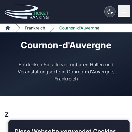
Zum Inhalt springen
Frankreich
Cournon-d'Auvergne
Home
Cournon-d'Auvergne
Entdecken Sie alle verfügbaren Hallen und
Veranstaltungsorte in Cournon-d'Auvergne,
Z
Zénith d’Auvergne
Diese Webseite verwendet Cookies