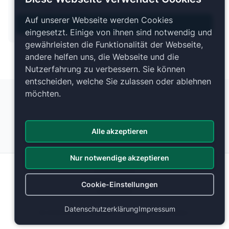
1 Plan verfügbar
Auf unserer Webseite werden Cookies
Pläne anzeigen
eingesetzt. Einige von ihnen sind notwendig und
gewährleisten die Funktionalität der Webseite,
andere helfen uns, die Webseite und die
Nutzerfahrung zu verbessern. Sie können
entscheiden, welche Sie zulassen oder ablehnen
möchten.
Alle akzeptieren
Nur notwendige akzeptieren
Datenschutz
Cookie-Einstellungen
Cookie-Einstellungen
Impressum
Datenschutzerklärung
Impressum
© 2026 ticketranking.com | Alle Rechte vorbehalten.