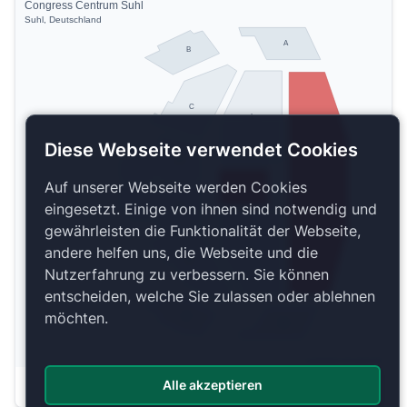
Congress Centrum Suhl
Suhl, Deutschland
A
B
C
L
Diese Webseite verwendet Cookies
D
Auf unserer Webseite werden Cookies
eingesetzt. Einige von ihnen sind notwendig und
D
gewährleisten die Funktionalität der Webseite,
andere helfen uns, die Webseite und die
R
E
Nutzerfahrung zu verbessern. Sie können
entscheiden, welche Sie zulassen oder ablehnen
möchten.
F
G
Copyright 2026 by ePassage24 GmbH
Alle akzeptieren
Plan anzeigen