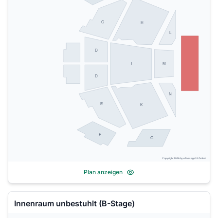
C
H
L
D
M
I
D
N
E
K
F
G
Copyright 2026 by ePassage24 GmbH
Plan anzeigen
Innenraum unbestuhlt (B-Stage)