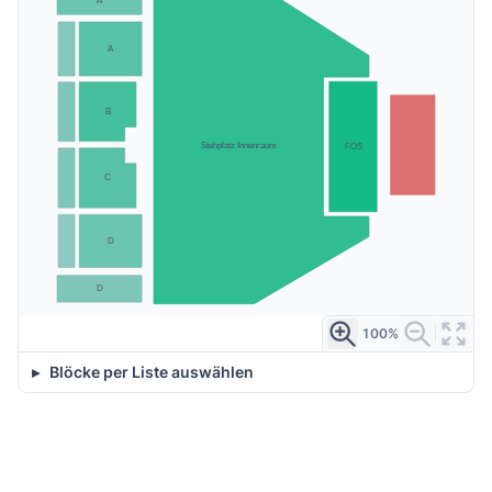
A
A
B
Stehplatz Innenraum
FOS
C
D
D
100%
Blöcke per Liste auswählen