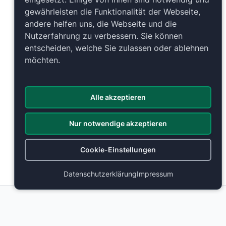
gewährleisten die Funktionalität der Webseite,
andere helfen uns, die Webseite und die
Nutzerfahrung zu verbessern. Sie können
entscheiden, welche Sie zulassen oder ablehnen
möchten.
Alle akzeptieren
Nur notwendige akzeptieren
Cookie-Einstellungen
Datenschutzerklärung
Impressum
Weitere Bestuhlungen
MHP Arena
MHP Arena
Stuttgart, Deutschland
Stuttgart, Deutschland
58b
58b
58a
58a
59b
59b
57b
59a
57b
59a
57a
57a
60a
60a
56b
56b
56ab
56ab
60b
60b