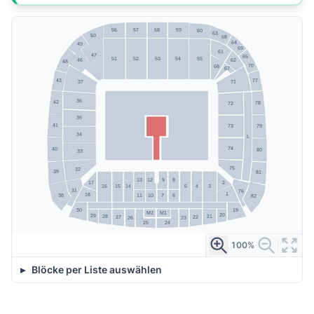
58
57
59
56
60
63
50
68
64
49
69
61
47
65
51
52
53
54
55
62
46
48
70
68
67
77
43
37
71
36
42
78
72
35
41
79
73
34
L
74
40
80
33
75
32
39
81
9
8
13
12
2
17
5
4
3
16
15
14
31
76
1
18
11
10
7
6
38
82
19
30
M2
M1
20
29
21
28
22
27
26
23
25
24
100%
Blöcke per Liste auswählen