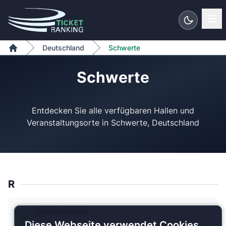
Zum Inhalt springen
Deutschland
Schwerte
Home
Schwerte
Entdecken Sie alle verfügbaren Hallen und
R
Rohrmeisterei
1 Plan verfügbar
Diese Webseite verwendet Cookies