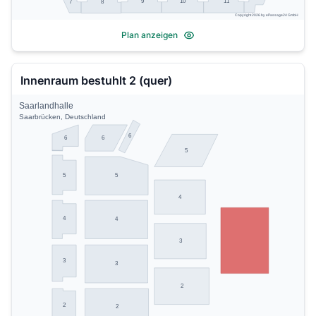
9
10
11
7
8
Copyright 2026 by ePassage24 GmbH
Plan anzeigen
Innenraum bestuhlt 2 (quer)
Saarlandhalle
Saarbrücken, Deutschland
6
6
6
5
5
5
4
4
4
3
3
3
2
2
2