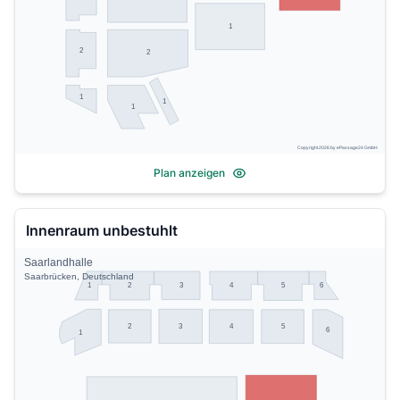
1
2
2
1
1
1
Copyright 2026 by ePassage24 GmbH
Plan anzeigen
Innenraum unbestuhlt
Saarlandhalle
Saarbrücken, Deutschland
3
6
1
2
4
5
2
3
4
5
6
1