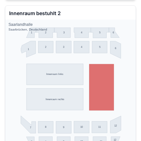
Innenraum bestuhlt 2
Saarlandhalle
Saarbrücken, Deutschland
3
6
1
2
4
5
2
3
4
5
6
1
Innenraum links
Innenraum rechts
12
10
11
8
9
7
12