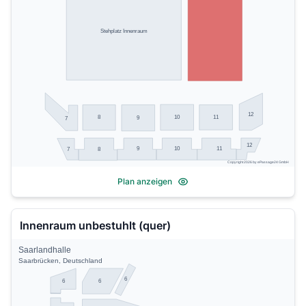
Stehplatz Innenraum
12
10
11
8
9
7
12
9
10
11
7
8
Copyright 2026 by ePassage24 GmbH
Plan anzeigen
Innenraum unbestuhlt (quer)
Saarlandhalle
Saarbrücken, Deutschland
6
6
6