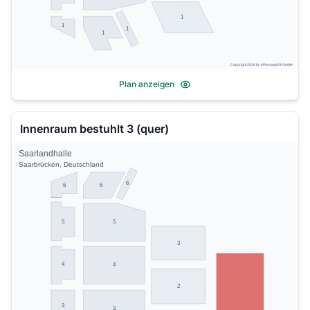
1
1
1
1
Copyright 2026 by ePassage24 GmbH
Plan anzeigen
Innenraum bestuhlt 3 (quer)
Saarlandhalle
Saarbrücken, Deutschland
6
6
6
5
5
3
4
4
2
3
3