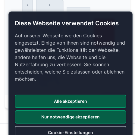
5
5
Diese Webseite verwendet Cookies
4
4
Stehplatz Innenraum
Auf unserer Webseite werden Cookies
eingesetzt. Einige von ihnen sind notwendig und
3
3
gewährleisten die Funktionalität der Webseite,
andere helfen uns, die Webseite und die
2
2
Nutzerfahrung zu verbessern. Sie können
entscheiden, welche Sie zulassen oder ablehnen
1
möchten.
1
1
Copyright 2026 by ePassage24 GmbH
Alle akzeptieren
Plan anzeigen
Nur notwendige akzeptieren
Cookie-Einstellungen
Datenschutz