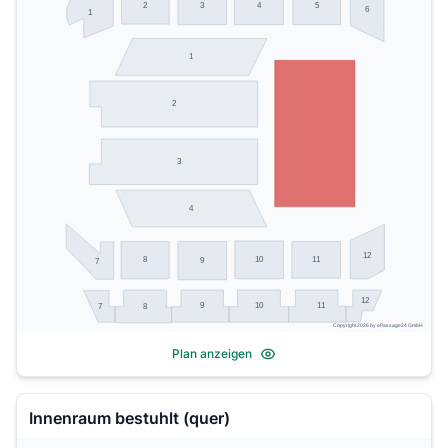
2
3
4
5
6
1
1
2
3
4
12
10
11
8
9
7
12
9
10
11
7
8
Copyright 2026 by ePassage24 GmbH
Plan anzeigen
Innenraum bestuhlt (quer)