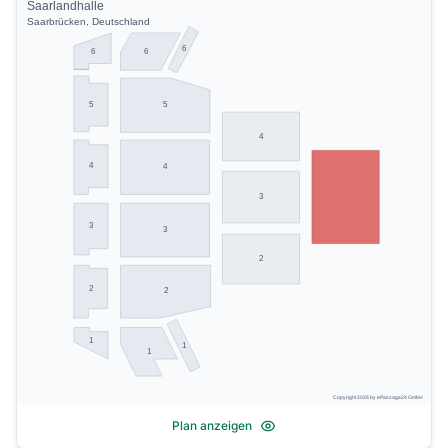
Saarlandhalle
Saarbrücken, Deutschland
6
6
6
5
5
4
4
4
3
3
3
2
2
2
1
1
1
Copyright 2026 by ePassage24 GmbH
Plan anzeigen