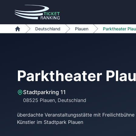
Zum Inhalt springen
Deutschland
Plauen
Parktheater Pla
Home
Parktheater Pla
Stadtparkring 11
08525 Plauen, Deutschland
überdachte Veranstaltungsstätte mit Freilichtbühne 
Künstler im Stadtpark Plauen