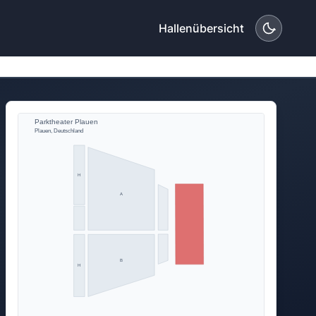
Hallenübersicht
Parktheater Plauen
Plauen, Deutschland
H
A
B
H