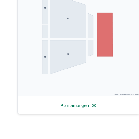
H
A
B
H
Copyright 2026 by ePassage24 GmbH
Plan anzeigen