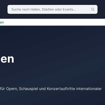
Suche nach Hallen, Städten oder Events
uen
uen
für Opern, Schauspiel und Konzertauftritte internationaler