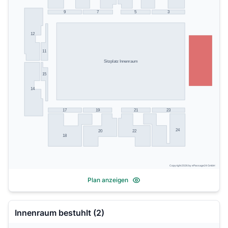
9
7
5
3
12
11
Sitzplatz Innenraum
15
14
17
19
21
23
24
20
22
18
Copyright 2026 by ePassage24 GmbH
Plan anzeigen
Innenraum bestuhlt (2)