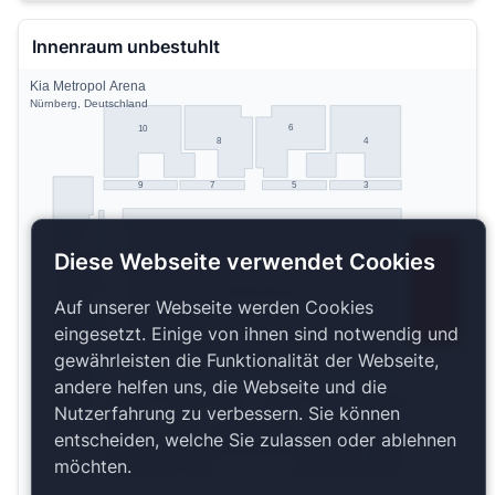
Innenraum unbestuhlt
Kia Metropol Arena
Nürnberg, Deutschland
6
10
8
4
9
7
5
3
12
Diese Webseite verwendet Cookies
11
Stehplatz Innenraum
Auf unserer Webseite werden Cookies
15
eingesetzt. Einige von ihnen sind notwendig und
14
gewährleisten die Funktionalität der Webseite,
andere helfen uns, die Webseite und die
17
19
21
23
Nutzerfahrung zu verbessern. Sie können
entscheiden, welche Sie zulassen oder ablehnen
24
20
22
18
möchten.