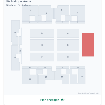
Kia Metropol Arena
Nürnberg, Deutschland
6
10
8
4
9
7
5
3
12
D
A
11
E
B
15
F
C
14
17
19
21
23
24
20
22
18
Copyright 2026 by ePassage24 GmbH
Plan anzeigen