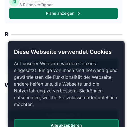
3 Pläne verfügbar
Pläne anzeigen
R
Red Box
Diese Webseite verwendet Cookies
1 Plan verfügbar
Auf unserer Webseite werden Cookies
Pläne anzeigen
eingesetzt. Einige von ihnen sind notwendig und
gewährleisten die Funktionalität der Webseite,
andere helfen uns, die Webseite und die
W
Nutzerfahrung zu verbessern. Sie können
entscheiden, welche Sie zulassen oder ablehnen
Warsteiner Hockeypark
möchten.
7 Pläne verfügbar
Pläne anzeigen
Alle akzeptieren