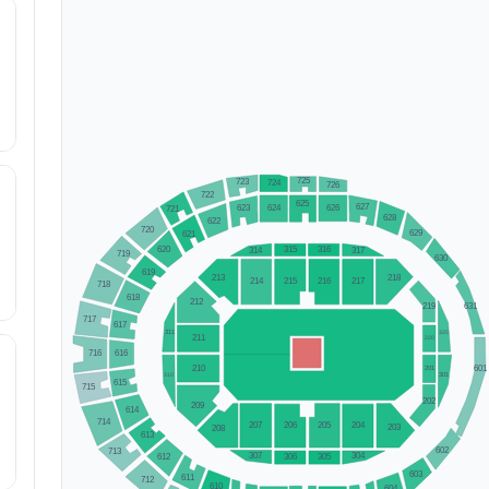
725
723
724
726
722
625
627
623
626
624
721
628
622
720
629
621
315
316
620
314
317
719
630
619
213
218
214
215
216
217
718
618
212
631
219
717
617
320
311
211
220
616
716
210
601
201
310
301
615
715
202
209
614
714
207
205
206
204
203
208
613
602
713
307
304
612
306
305
603
611
712
610
604