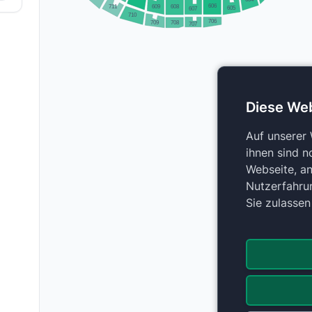
606
608
711
609
605
607
710
706
708
709
707
Diese We
Auf unserer
ihnen sind n
Webseite, an
Nutzerfahru
Sie zulasse