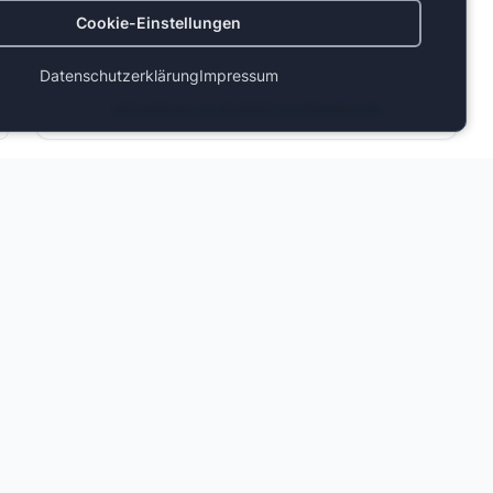
Cookie-Einstellungen
Datenschutzerklärung
Impressum
(öffnet in neuem 
Informationen zur Echtheit von Bewertungen
725
723
724
726
625
627
623
626
624
628
629
315
316
314
317
630
218
214
215
216
217
631
219
320
220
Stehplatz
Alle Bestuhlungen anzeigen
601
201
301
202
207
205
206
204
203
602
307
304
306
305
603
604
606
608
609
605
607