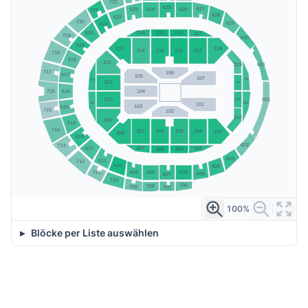
722
625
627
623
626
624
721
628
622
720
629
621
315
316
620
314
317
719
630
619
213
218
214
215
216
217
718
618
212
631
219
717
106
617
105
107
320
311
211
220
616
104
716
210
601
201
310
301
101
103
615
715
102
202
209
614
714
207
205
206
204
203
208
613
602
713
307
304
612
306
305
603
611
712
610
604
606
608
711
609
605
607
710
706
708
709
707
100%
Blöcke per Liste auswählen