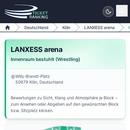
Zum Inhalt springen
Deutschland
Köln
LANXESS arena
Home
LANXESS arena
Innenraum bestuhlt (Wrestling)
Willy-Brandt-Platz
50679 Köln, Deutschland
Bewertungen zu Sicht, Klang und Atmosphäre je Block –
zum Ansehen oder Abgeben auf den gewünschten Block
bzw. Sitzplatz klicken.
725
723
724
726