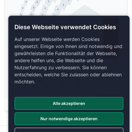
2
3
3
3
3
4
4
4
4
5
5
5
5
Parkett Links
Diese Webseite verwendet Cookies
4
1
3
2
Auf unserer Webseite werden Cookies
eingesetzt. Einige von ihnen sind notwendig und
2
1
3
4
gewährleisten die Funktionalität der Webseite,
Parkett Rechts
andere helfen uns, die Webseite und die
5
5
5
5
Nutzerfahrung zu verbessern. Sie können
4
4
4
4
3
entscheiden, welche Sie zulassen oder ablehnen
3
3
3
2
2
möchten.
2
2
1
1
1
1
Copyright 2026 by ePassage24 GmbH
Alle akzeptieren
Plan anzeigen
Nur notwendige akzeptieren