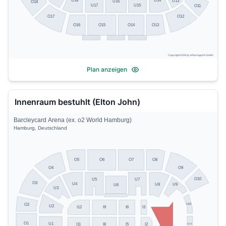
U14
U18
U13
U16
O18
U17
U15
O11
O17
O12
O13
O16
O15
O14
Copyright 2026 by ePassage24 GmbH
Plan anzeigen
Innenraum bestuhlt (Elton John)
Barcleycard Arena (ex. o2 World Hamburg)
Hamburg, Deutschland
O5
O8
O6
O7
O4
O9
O10
U5
U7
O3
U4
U8
U9
U6
U3
U10
O2
U2
I12
I9
I6
I3
O1
U1
U11
I11
I8
I5
I2