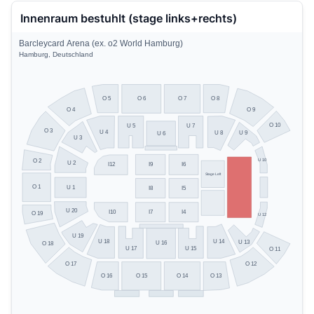
Innenraum bestuhlt (stage links+rechts)
Barcleycard Arena (ex. o2 World Hamburg)
Hamburg, Deutschland
O 5
O 8
O 6
O 7
O 4
O 9
O 10
U 5
U 7
O 3
U 4
U 8
U 9
U 6
U 3
U 10
O 2
U 2
I9
I6
I12
Stage Left
O 1
U 1
I8
I5
U 20
I10
I7
I4
O 19
U 12
U 19
U 14
U 18
U 13
U 16
O 18
U 17
U 15
O 11
O 17
O 12
O 13
O 16
O 15
O 14