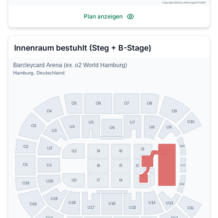
Copyright 2026 by ePassage24 GmbH
Plan anzeigen
Innenraum bestuhlt (Steg + B-Stage)
Barcleycard Arena (ex. o2 World Hamburg)
Hamburg, Deutschland
O5
O8
O6
O7
O4
O9
O10
U5
U7
O3
U4
U8
U9
U6
U3
U10
O2
U2
I3
I12
I9
I6
O1
U1
U11
I8
I5
I2
I10
I7
I4
U20
O19
U12
U19
U14
U18
U13
U16
O18
U17
U15
O11