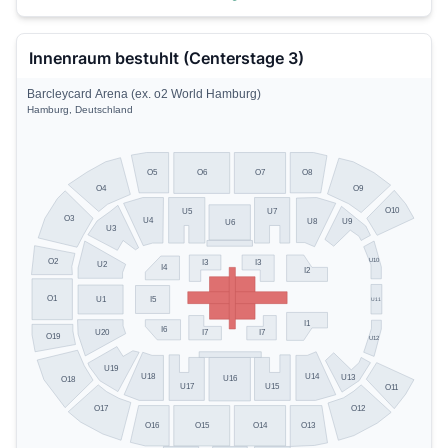
Innenraum bestuhlt (Centerstage 3)
Barcleycard Arena (ex. o2 World Hamburg)
Hamburg, Deutschland
O5
O8
O6
O7
O4
O9
O10
U5
U7
O3
U4
U8
U9
U6
U3
U10
O2
I3
I3
U2
I4
I2
O1
U1
I5
U11
I1
I6
I7
I7
U20
O19
U12
U19
U14
U18
U13
U16
O18
U17
U15
O11
O17
O12
O13
O16
O15
O14