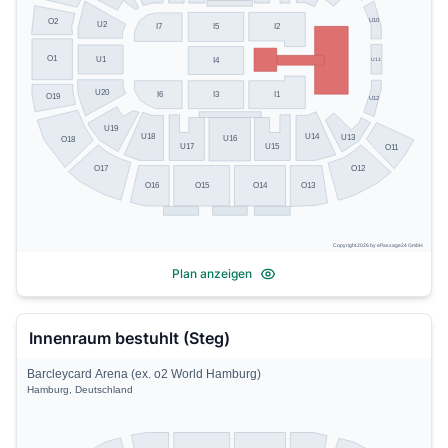
U10
O2
U2
I2
I5
I7
O1
U1
U11
I4
U20
I6
I3
I1
O19
U12
U19
U14
U18
U13
U16
O18
U17
U15
O11
O17
O12
O13
O16
O15
O14
Copyright 2026 by ePassage24 GmbH
Plan anzeigen
Innenraum bestuhlt (Steg)
Barcleycard Arena (ex. o2 World Hamburg)
Hamburg, Deutschland