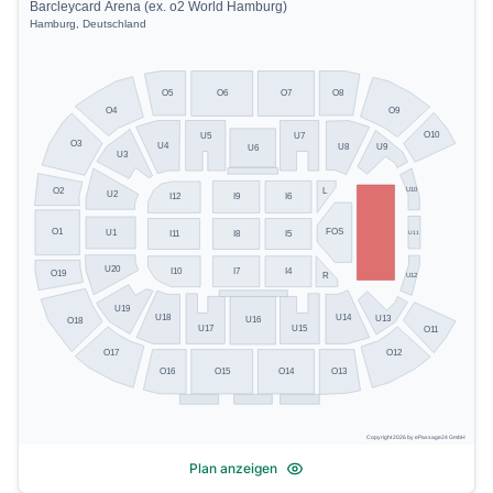
Barcleycard Arena (ex. o2 World Hamburg)
Hamburg, Deutschland
O5
O8
O6
O7
O4
O9
O10
U5
U7
O3
U4
U8
U9
U6
U3
U10
O2
L
U2
I9
I6
I12
O1
FOS
U1
U11
I11
I8
I5
U20
I10
I7
I4
O19
U12
R
U19
U14
U18
U13
U16
O18
U17
U15
O11
O17
O12
O13
O16
O15
O14
Copyright 2026 by ePassage24 GmbH
Plan anzeigen