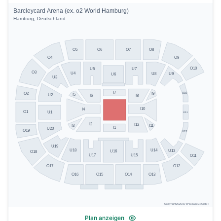
Barcleycard Arena (ex. o2 World Hamburg)
Hamburg, Deutschland
O5
O8
O6
O7
O4
O9
O10
U5
U7
O3
U4
U8
U9
U6
U3
I7
U10
I9
O2
I5
U2
I8
I6
I10
I4
O1
U1
U11
I2
I12
I3
I11
I1
U20
O19
U12
U19
U14
U18
U13
U16
O18
U17
U15
O11
O17
O12
O13
O16
O15
O14
Copyright 2026 by ePassage24 GmbH
Plan anzeigen