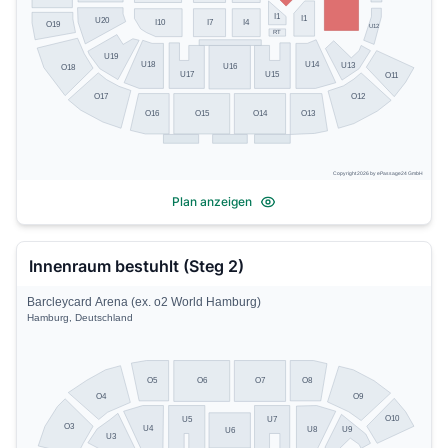
I1
I1
U20
I10
I7
I4
O19
U12
RT
U19
U14
U18
U13
U16
O18
U17
U15
O11
O17
O12
O13
O16
O15
O14
Copyright 2026 by ePassage24 GmbH
Plan anzeigen
Innenraum bestuhlt (Steg 2)
Barcleycard Arena (ex. o2 World Hamburg)
Hamburg, Deutschland
O5
O8
O6
O7
O4
O9
O10
U5
U7
O3
U4
U8
U9
U6
U3