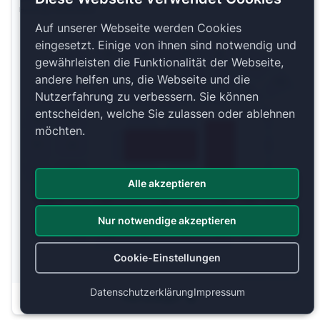
Hamburg, Deutschland
Auf unserer Webseite werden Cookies
eingesetzt. Einige von ihnen sind notwendig und
O5
O8
O6
O7
gewährleisten die Funktionalität der Webseite,
O4
O9
andere helfen uns, die Webseite und die
O10
U5
U7
O3
U4
U8
U9
U6
Nutzerfahrung zu verbessern. Sie können
U3
entscheiden, welche Sie zulassen oder ablehnen
U10
O2
U2
möchten.
O1
U1
U11
U20
O19
U12
Alle akzeptieren
U19
U14
U18
U13
U16
O18
U17
U15
O11
Nur notwendige akzeptieren
O17
O12
O13
O16
O15
O14
Cookie-Einstellungen
Copyright 2026 by ePassage24 GmbH
Datenschutzerklärung
Impressum
Plan anzeigen