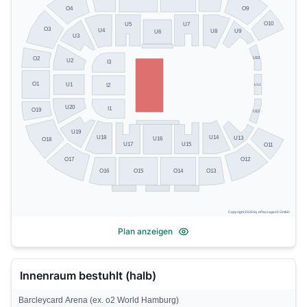
O4
O9
O10
U5
U7
O3
U4
U8
U9
U6
U3
U10
O2
U2
I3
O1
U1
U11
I2
U20
I1
O19
U12
U19
U14
U18
U13
U16
O18
U17
U15
O11
O17
O12
O13
O16
O15
O14
Copyright 2026 by ePassage24 GmbH
Plan anzeigen
Innenraum bestuhlt (halb)
Barcleycard Arena (ex. o2 World Hamburg)