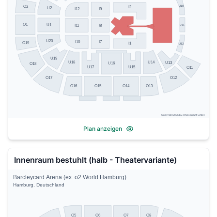
U10
O2
I2
U2
I9
I12
O1
U1
U11
I11
I8
U20
I10
I7
O19
I1
U12
U19
U14
U18
U13
U16
O18
U17
U15
O11
O17
O12
O13
O16
O15
O14
Copyright 2026 by ePassage24 GmbH
Plan anzeigen
Innenraum bestuhlt (halb - Theatervariante)
Barcleycard Arena (ex. o2 World Hamburg)
Hamburg, Deutschland
O5
O8
O6
O7