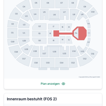
O5
O8
O6
O7
O4
O9
O10
U5
U7
O3
U4
U8
U9
U6
U3
U10
O2
U2
I12
I7
I6
I3
O1
U1
U11
Pit
I8
I11
I4
I1
I10
I9
U20
O19
U12
U19
U14
U18
U13
U16
O18
U17
U15
O11
O17
O12
O13
O16
O15
O14
Copyright 2026 by ePassage24 GmbH
Plan anzeigen
Innenraum bestuhlt (FOS 2)