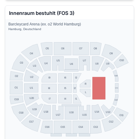
Innenraum bestuhlt (FOS 3)
Barcleycard Arena (ex. o2 World Hamburg)
Hamburg, Deutschland
O5
O8
O6
O7
O4
O9
O10
U5
U7
O3
U4
U8
U9
U6
U3
U10
O2
U2
I6
I3
I9
R
O1
U1
U11
I8
I5
I2
L
U20
I7
I4
I1
O19
U12
U19
U14
U18
U13
U16
O18
U17
U15
O11
O17
O12
O13
O16
O15
O14