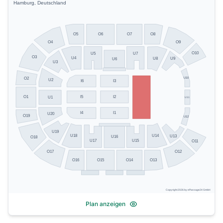
Hamburg, Deutschland
O5
O8
O6
O7
O4
O9
O10
U5
U7
O3
U4
U8
U9
U6
U3
U10
O2
U2
I6
I3
I5
I2
O1
U1
U11
I4
I1
U20
O19
U12
U19
U14
U18
U13
U16
O18
U17
U15
O11
O17
O12
O13
O16
O15
O14
Copyright 2026 by ePassage24 GmbH
Plan anzeigen