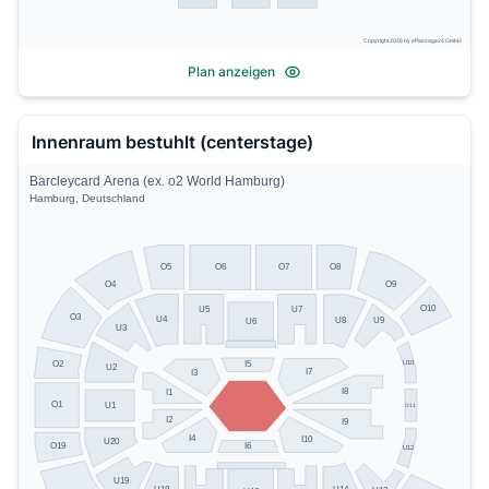
Copyright 2026 by ePassage24 GmbH
Plan anzeigen
Innenraum bestuhlt (centerstage)
Barcleycard Arena (ex. o2 World Hamburg)
Hamburg, Deutschland
O5
O8
O6
O7
O4
O9
O10
U5
U7
O3
U4
U8
U9
U6
U3
U10
O2
I5
U2
I7
I3
I8
I1
O1
U1
U11
I2
I9
I4
I10
U20
O19
I6
U12
U19