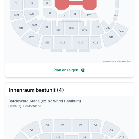
I6
O1
U1
U11
I5
I1
U20
O19
PIT
U12
I3
U19
U14
U18
U13
U16
O18
U17
U15
O11
O17
O12
O13
O16
O15
O14
Copyright 2026 by ePassage24 GmbH
Plan anzeigen
Innenraum bestuhlt (4)
Barcleycard Arena (ex. o2 World Hamburg)
Hamburg, Deutschland
O5
O8
O6
O7
O4
O9
O10
U5
U7