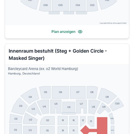
O17
O12
O13
O16
O15
O14
Copyright 2026 by ePassage24 GmbH
Plan anzeigen
Innenraum bestuhlt (Steg + Golden Circle -
Masked Singer)
Barcleycard Arena (ex. o2 World Hamburg)
Hamburg, Deutschland
O5
O8
O6
O7
O4
O9
O10
U5
U7
O3
U4
U8
U9
U6
U3
U10
O2
U2
I3
I9
I6
I12
I3
O1
U1
U11
I11
I8
I5