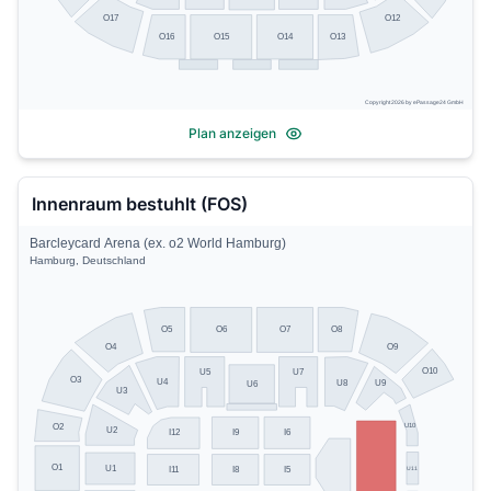
O17
O12
O13
O16
O15
O14
Copyright 2026 by ePassage24 GmbH
Plan anzeigen
Innenraum bestuhlt (FOS)
Barcleycard Arena (ex. o2 World Hamburg)
Hamburg, Deutschland
O5
O8
O6
O7
O4
O9
O10
U5
U7
O3
U4
U8
U9
U6
U3
U10
O2
U2
I9
I6
I12
O1
U1
U11
I11
I8
I5