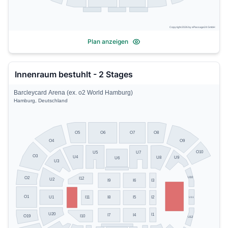
Copyright 2026 by ePassage24 GmbH
Plan anzeigen
Innenraum bestuhlt - 2 Stages
Barcleycard Arena (ex. o2 World Hamburg)
Hamburg, Deutschland
O5
O8
O6
O7
O4
O9
O10
U5
U7
O3
U4
U8
U9
U6
U3
U10
O2
I12
U2
I9
I6
I3
O1
U1
I11
I8
I5
I2
U11
U20
I1
I7
I4
O19
I10
U12