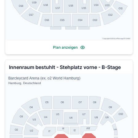
U19
U14
U18
U13
U16
O18
U17
U15
O11
O17
O12
O13
O16
O15
O14
Copyright 2026 by ePassage24 GmbH
Plan anzeigen
Innenraum bestuhlt - Stehplatz vorne - B-Stage
Barcleycard Arena (ex. o2 World Hamburg)
Hamburg, Deutschland
O5
O8
O6
O7
O4
O9
O10
U5
U7
O3
U4
U8
U9
U6
U3
PIT
I4
U10
O2
I2
U2
I7