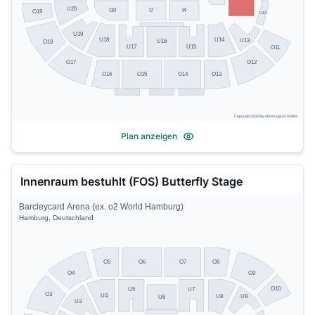
U20
I10
I7
I4
O19
U12
U19
U14
U18
U13
U16
O18
U17
U15
O11
O17
O12
O13
O16
O15
O14
Copyright 2026 by ePassage24 GmbH
Plan anzeigen
Innenraum bestuhlt (FOS) Butterfly Stage
Barcleycard Arena (ex. o2 World Hamburg)
Hamburg, Deutschland
O5
O8
O6
O7
O4
O9
O10
U5
U7
O3
U4
U8
U9
U6
U3