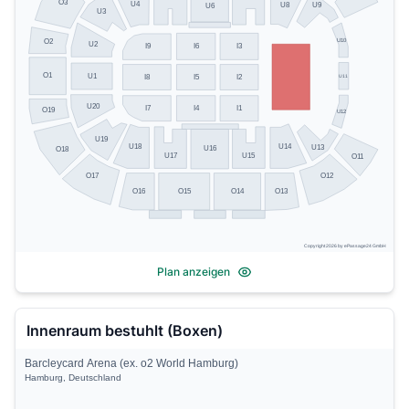
O3
U4
U8
U9
U6
U3
U10
O2
U2
I6
I3
I9
O1
U1
U11
I8
I5
I2
U20
I7
I4
I1
O19
U12
U19
U14
U18
U13
U16
O18
U17
U15
O11
O17
O12
O13
O16
O15
O14
Copyright 2026 by ePassage24 GmbH
Plan anzeigen
Innenraum bestuhlt (Boxen)
Barcleycard Arena (ex. o2 World Hamburg)
Hamburg, Deutschland