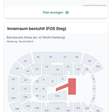
Copyright 2026 by ePassage24 GmbH
Plan anzeigen
Innenraum bestuhlt (FOS Steg)
Barcleycard Arena (ex. o2 World Hamburg)
Hamburg, Deutschland
O5
O8
O6
O7
O4
O9
O10
U5
U7
O3
U4
U8
U9
U6
U3
I3
U10
O2
I9
U2
I12
I6
O1
U1
I11
I8
U11
I10
FOS
I7
U20
O19
U12
U19
U14
U18
U13
U16
O18
U17
U15
O11