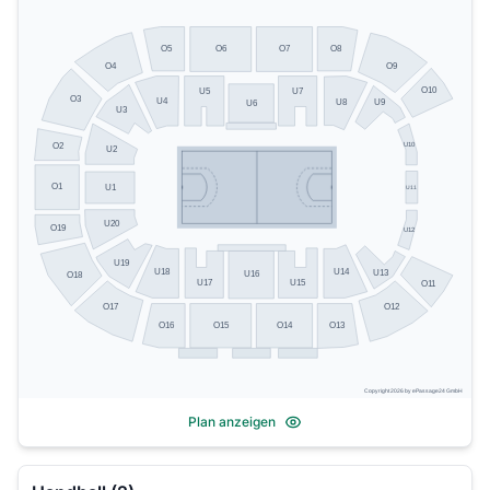
O5
O8
O6
O7
O4
O9
O10
U5
U7
O3
U4
U8
U9
U6
U3
U10
O2
U2
O1
U1
U11
U20
O19
U12
U19
U14
U18
U13
U16
O18
U17
U15
O11
O17
O12
O13
O16
O15
O14
Copyright 2026 by ePassage24 GmbH
Plan anzeigen