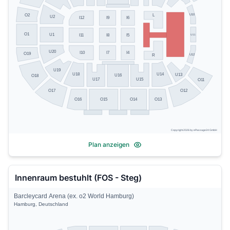
U10
O2
L
U2
I9
I6
I12
O1
U1
U11
I11
I8
I5
U20
I10
I7
I4
O19
U12
R
U19
U14
U18
U13
U16
O18
U17
U15
O11
O17
O12
O13
O16
O15
O14
Copyright 2026 by ePassage24 GmbH
Plan anzeigen
Innenraum bestuhlt (FOS - Steg)
Barcleycard Arena (ex. o2 World Hamburg)
Hamburg, Deutschland