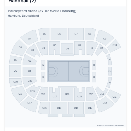
Handball (2)
Barcleycard Arena (ex. o2 World Hamburg)
Hamburg, Deutschland
O5
O8
O6
O7
O4
O9
O10
U5
U7
O3
U4
U8
U9
U6
U3
U10
O2
U2
I2
I3
O1
U1
U11
I1
I4
U20
O19
U12
U19
U14
U18
U13
U16
O18
U17
U15
O11
O17
O12
O13
O16
O15
O14
Copyright 2026 by ePassage24 GmbH