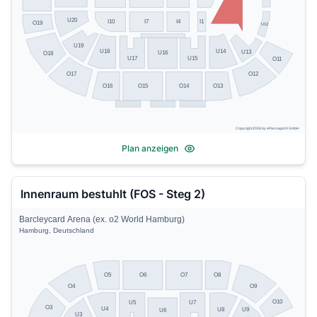
U20
I10
I7
I4
I1
O19
U12
U19
U14
U18
U13
U16
O18
U17
U15
O11
O17
O12
O13
O16
O15
O14
Copyright 2026 by ePassage24 GmbH
Plan anzeigen
Innenraum bestuhlt (FOS - Steg 2)
Barcleycard Arena (ex. o2 World Hamburg)
Hamburg, Deutschland
O5
O8
O6
O7
O4
O9
O10
U5
U7
O3
U4
U8
U9
U6
U3