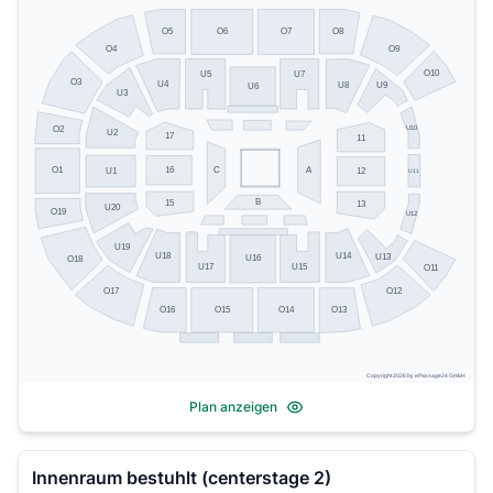
O5
O8
O6
O7
O4
O9
O10
U5
U7
O3
U4
U8
U9
U6
U3
U10
O2
U2
17
11
16
C
O1
A
U1
12
U11
B
15
13
U20
O19
U12
U19
U14
U18
U13
U16
O18
U17
U15
O11
O17
O12
O13
O16
O15
O14
Copyright 2026 by ePassage24 GmbH
Plan anzeigen
Innenraum bestuhlt (centerstage 2)