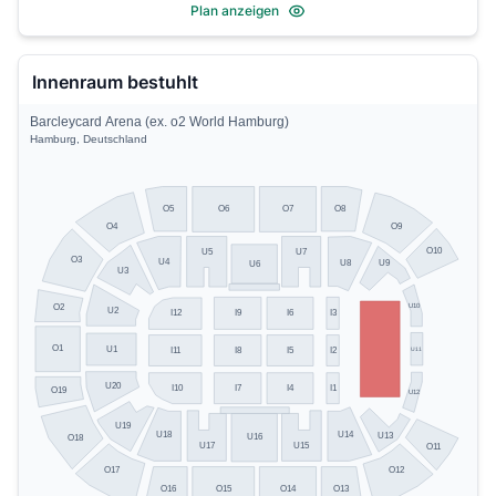
Plan anzeigen
Innenraum bestuhlt
Barcleycard Arena (ex. o2 World Hamburg)
Hamburg, Deutschland
O5
O8
O6
O7
O4
O9
O10
U5
U7
O3
U4
U8
U9
U6
U3
U10
O2
U2
I9
I6
I3
I12
O1
U1
U11
I11
I8
I5
I2
U20
I10
I7
I4
I1
O19
U12
U19
U14
U18
U13
U16
O18
U17
U15
O11
O17
O12
O13
O16
O15
O14