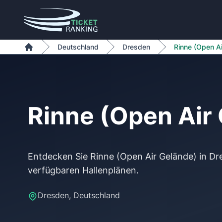
Zum Inhalt springen
Deutschland
Dresden
Rinne (Open Ai
Home
Rinne (Open Air
Entdecken Sie Rinne (Open Air Gelände) in Dr
Dresden, Deutschland