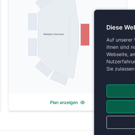
Diese We
Stehplatz Innenraum
Auf unserer
ihnen sind n
Webseite, an
Nutzerfahru
Sie zulasse
Copyright 2026 by ePassage24 GmbH
Plan anzeigen