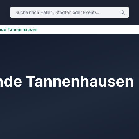
Suche nach Hallen, Städten oder Events
nde Tannenhausen
nde Tannenhausen