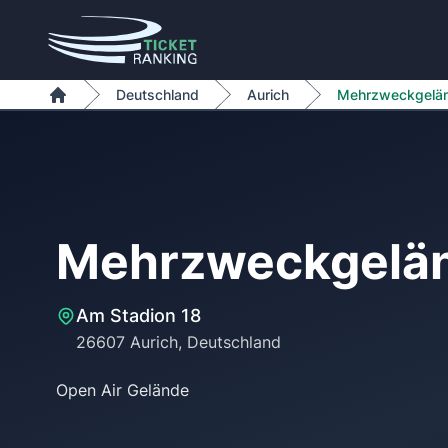
Zum Inhalt springen
Deutschland
Aurich
Mehrzweckgelä
Home
Mehrzweckgelä
Am Stadion 18
26607 Aurich, Deutschland
Open Air Gelände