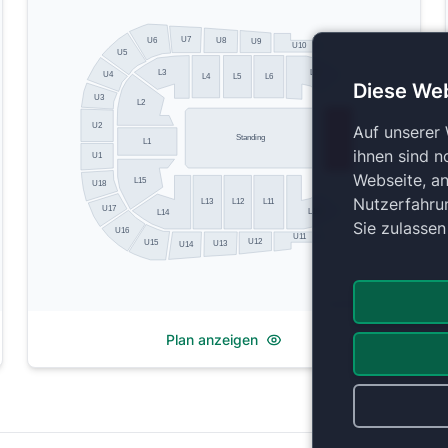
U7
U6
U8
U9
U10
U5
L3
L7
U4
L4
L5
L6
Diese We
U3
L2
U2
Auf unserer
Standing
L1
ihnen sind n
U1
Webseite, an
L15
U18
Nutzerfahru
L13
L12
L11
U17
L10
L14
Sie zulasse
U16
U11
U12
U15
U13
U14
Copyright 2026 by ePassage24 GmbH
Plan anzeigen