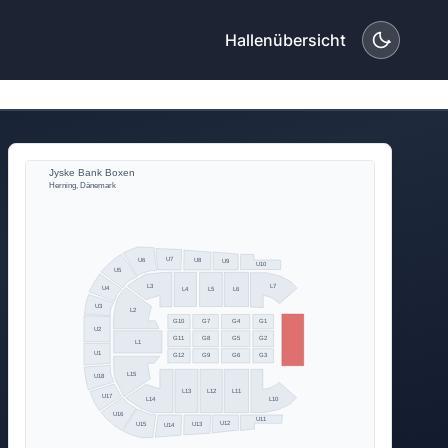
Hallenübersicht
Jyske Bank Boxen
Herning, Dänemark
U7
U6
U8
U9
U10
U5
L3
L7
U4
L4
L5
L6
U3
L2
G10
G7
G4
G1
U2
G11
G8
G5
G2
L1
U1
G12
G9
G6
G3
L15
U18
L13
L12
L11
U17
L10
L14
U16
U11
U12
U15
U13
U14