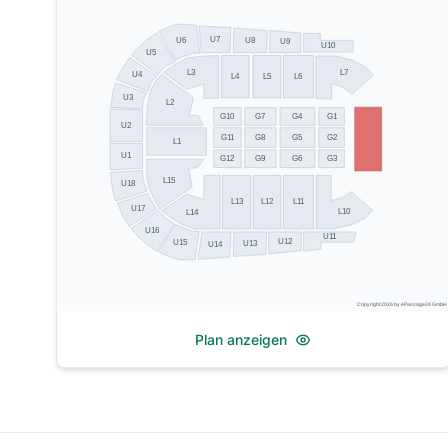
U7
U6
U8
U9
U10
U5
L3
L7
U4
L4
L5
L6
U3
L2
G10
G7
G4
G1
U2
G11
G8
G5
G2
L1
U1
G12
G9
G6
G3
L15
U18
L13
L12
L11
U17
L10
L14
U16
U11
U12
U15
U13
U14
Copyright 2026 by ePassage24 GmbH
Plan anzeigen