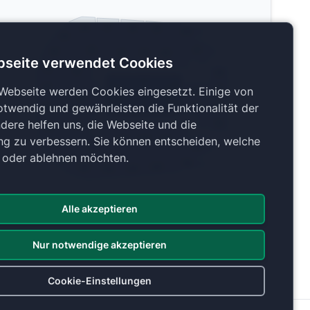
U7
U6
U8
U9
U10
U5
L3
L7
U4
L4
L5
L6
bseite verwendet Cookies
U3
L2
S4
U2
 Webseite werden Cookies eingesetzt. Einige von
S3
L8
L1
otwendig und gewährleisten die Funktionalität der
S2
L9
U1
dere helfen uns, die Webseite und die
S1
L15
U18
ng zu verbessern. Sie können entscheiden, welche
L13
L12
L11
U17
L10
L14
n oder ablehnen möchten.
U16
U11
U12
U15
U13
U14
Alle akzeptieren
Copyright 2026 by ePassage24 GmbH
Plan anzeigen
Nur notwendige akzeptieren
Cookie-Einstellungen