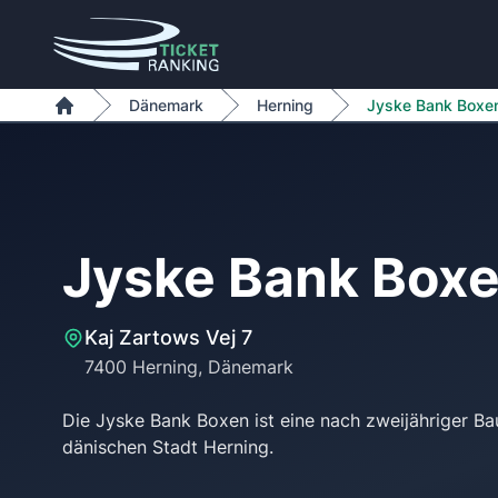
Zum Inhalt springen
Dänemark
Herning
Jyske Bank Boxe
Home
Jyske Bank Box
Kaj Zartows Vej 7
7400 Herning, Dänemark
Die Jyske Bank Boxen ist eine nach zweijähriger Ba
dänischen Stadt Herning.